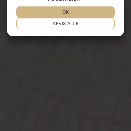
JA
NEJ
OK
JA
NEJ
NØDVENDIGE
PRÆFERENCER
AFVIS ALLE
JA
NEJ
JA
NEJ
MARKETING
STATISTIK