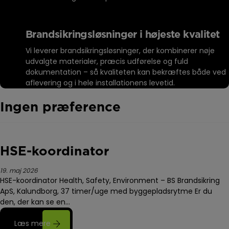
Brandsikringsløsninger i højeste kvalitet
Vi leverer brandsikringsløsninger, der kombinerer nøje
udvalgte materialer, præcis udførelse og fuld
dokumentation – så kvaliteten kan bekræftes både ved
aflevering og i hele installationens levetid.
Ingen præference
HSE-koordinator
19. maj 2026
HSE-koordinator Health, Safety, Environment – BS Brandsikring
ApS, Kalundborg, 37 timer/uge med byggepladsrytme Er du
den, der kan se en…
Læs mere