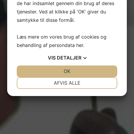
de har indsamlet gennem din brug af deres
tjenester. Ved at klikke på 'OK' giver du
samtykke til disse formål.
Læs mere om vores brug af cookies og
behandling af persondata
her
.
VIS
DETALJER
JA
NEJ
OK
JA
NEJ
NØDVENDIGE
PRÆFERENCER
AFVIS ALLE
JA
NEJ
JA
NEJ
MARKETING
STATISTIK