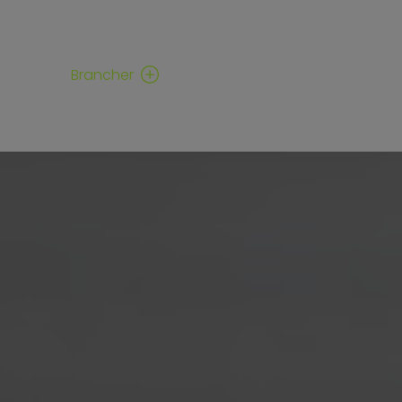
n
Brancher
Søg job
Om BSB