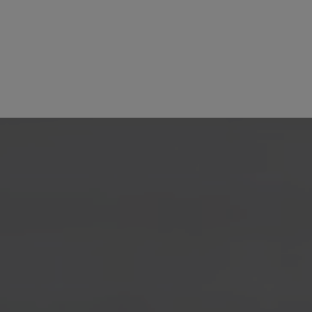
Passiv brandsikring
Årligt eftersy