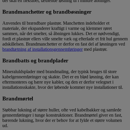
der skal en fleksibel, tætnende løsning til i mindre åbninger.
Brandmanchetter og brandbøsninger
Anvendes til brændbare plastrør. Manchetten indeholder et
materiale, der ekspanderer kraftigt i varme og klemmer røret
sammen, når det smelter, så åbningen lukkes. Det er nødvendigt,
fordi et plastrør ellers ville smelte væk og efterlade et frit hul gennem
adskillelsen. Brandmanchetter er derfor en fast del af løsningen ved
brandtætning af installationsgennemføringer
med plastrør.
Brandbatts og brandplader
Mineraluldsplader med brandmaling, der typisk bruges til store
kabelgennemføringer og skakte. Det er en blød løsning, der kan
eftermonteres og bære nye kabler, og den er derfor velegnet i
installationsskakte, hvor der løbende kommer nye installationer til.
Brandmørtel
Støbbar lukning af større huller, ofte ved kabelbakker og samlede
gennemføringer i tunge konstruktioner. Brandmørtel giver en fast,
bærende lukning, hvor der er behov for at fylde et større volumen
ud.