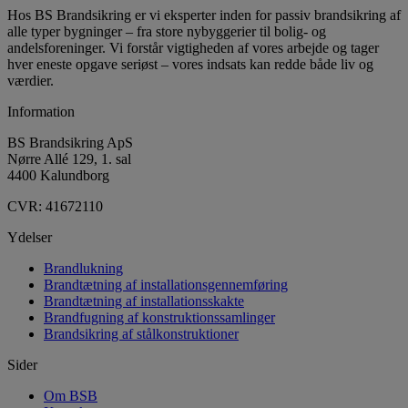
Hos BS Brandsikring er vi eksperter inden for passiv brandsikring af
alle typer bygninger – fra store nybyggerier til bolig- og
andelsforeninger. Vi forstår vigtigheden af vores arbejde og tager
hver eneste opgave seriøst – vores indsats kan redde både liv og
værdier.
Information
BS Brandsikring ApS
Nørre Allé 129, 1. sal
4400 Kalundborg
CVR: 41672110
Ydelser
Brandlukning
Brandtætning af installationsgennemføring
Brandtætning af installationsskakte
Brandfugning af konstruktionssamlinger
Brandsikring af stålkonstruktioner
Sider
Om BSB