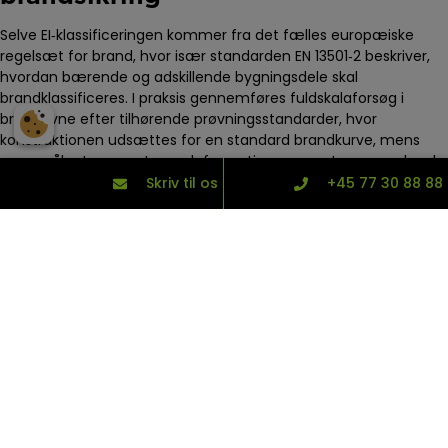
Selve EI‑klassificeringen kommer fra det fælles europæiske
regelsæt for brand, hvor især standarden EN 13501‑2 beskriver,
hvordan bærende og adskillende bygningsdele skal
brandklassificeres. I praksis gennemføres fuldskalaforsøg i
brandovne efter tilhørende prøvningsstandarder, hvor
konstruktionen udsættes for en standard brandkurve, mens
man måler temperaturer, deformationer og evt. gennembrud.
Skriv til os
+45 77 30 88 88
Hvis konstruktionen f.eks. klarer sig i 68 minutter, vil den typisk
blive klassificeret som EI60. På den måde er EI‑klasserne ikke
teoretiske beregninger, men resultatet af dokumenterede
forsøg, som giver byggebranchen et fælles, målbart grundlag
at arbejde ud fra.
Hvad er forskellen på EI
klassificeringerne i praksis?
Når man ser på EI30, EI60 og EI120 i praksis, handler forskellen i
høj grad om, hvor meget tid man har til rådighed under en