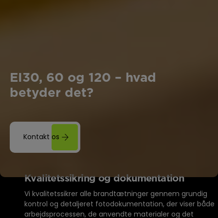
EI30, 60 og 120 – hvad
betyder det?
Kontakt os
Kvalitetssikring og dokumentation
Vi kvalitetssikrer alle brandtætninger gennem grundig
kontrol og detaljeret fotodokumentation, der viser både
arbejdsprocessen, de anvendte materialer og det