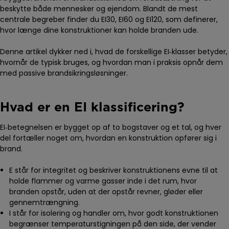
beskytte både mennesker og ejendom. Blandt de mest
centrale begreber finder du EI30, EI60 og EI120, som definerer,
hvor længe dine konstruktioner kan holde branden ude.
Denne artikel dykker ned i, hvad de forskellige EI‑klasser betyder,
hvornår de typisk bruges, og hvordan man i praksis opnår dem
med passive brandsikringsløsninger.
Hvad er en EI klassificering?
EI‑betegnelsen er bygget op af to bogstaver og et tal, og hver
del fortæller noget om, hvordan en konstruktion opfører sig i
brand.
E står for integritet og beskriver konstruktionens evne til at
holde flammer og varme gasser inde i det rum, hvor
branden opstår, uden at der opstår revner, gløder eller
gennemtrængning.
I står for isolering og handler om, hvor godt konstruktionen
begrænser temperaturstigningen på den side, der vender