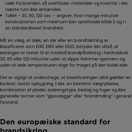
væk fra branden, så overflader, materialer og inventar i det
næste rum ikke antændes.
Tallet – 30, 60, 120 osv. – angiver, hvor mange minutter
konstruktionen som minimum kan opretholde både E og I i
en standardiseret brandtest.
Når en væg, et dæk, en dør eller en brandtætning er
klassificeret som EI30, EI60 eller EI120, betyder det altså, at
løsningen er testet til at modstå brandpåvirkning i henholdsvis
30, 60 eller 120 minutter uden at slippe flammer igennem og
uden at lade temperaturen stige for meget på den kolde side.
Det er vigtigt at understrege, at klassificeringen altid gælder en
konkret, testet opbygning, f.eks. en bestemt vægtykkelse,
kombination af plader, isoleringstype, beslag og fuger og ikke
generelle termer som “gipsvægge” eller “brandmaling” i generel
forstand.
Den europæiske standard for
brandsikring