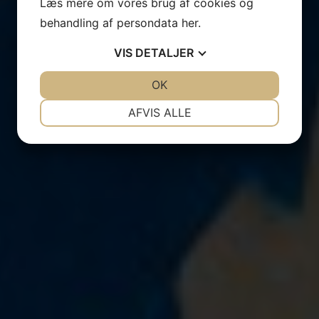
Læs mere om vores brug af cookies og
behandling af persondata
her
.
VIS
DETALJER
JA
NEJ
OK
JA
NEJ
NØDVENDIGE
PRÆFERENCER
AFVIS ALLE
JA
NEJ
JA
NEJ
MARKETING
STATISTIK