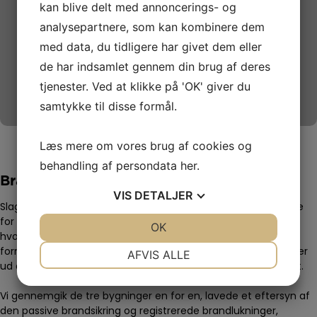
kan blive delt med annoncerings- og
analysepartnere, som kan kombinere dem
med data, du tidligere har givet dem eller
de har indsamlet gennem din brug af deres
tjenester. Ved at klikke på 'OK' giver du
samtykke til disse formål.
Læs mere om vores brug af cookies og
behandling af persondata
her
.
Slagelse Kommune
Brandeftersyn i tre bygninger
VIS
DETALJER
Slagelse Kommune bad BSB se på tre af deres bygninger, ikke
for at lave om med det samme, men for at få et overblik:
JA
NEJ
OK
JA
NEJ
hvordan står den passive brandsikring i hvert hus? Det er en
NØDVENDIGE
PRÆFERENCER
fornuftig måde at bruge offentlige midler på, hvor man finder
AFVIS ALLE
ud af, hvad der er galt, før man bruger penge på at rette det.
JA
NEJ
JA
NEJ
Vi gennemgik de tre bygninger en for en, lavede et eftersyn af
MARKETING
STATISTIK
den passive brandsikring og registrerede brandlukninger,