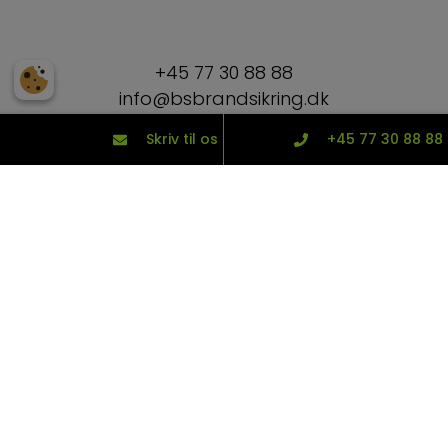
+45 77 30 88 88
info@bsbrandsikring.dk
Skriv til os
+45 77 30 88 88
Hos BS Brandsikring er vi eksperter inden for passiv brandsikring
af alle typer bygninger – fra store nybyggerier til bolig- og
andelsforeninger. Vi forstår vigtigheden af vores arbejde og
tager hver eneste opgave seriøst – vores indsats kan redde
både liv og værdier.
Information
BS Brandsikring ApS
Nørre Allé 129, 1. sal