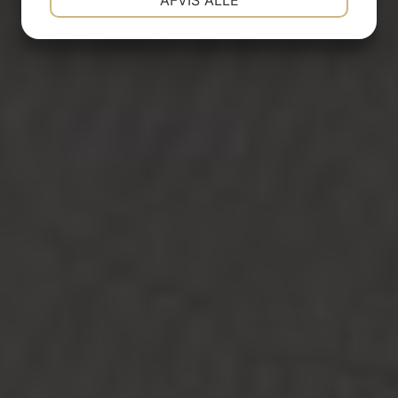
AFVIS ALLE
JA
NEJ
JA
NEJ
MARKETING
STATISTIK