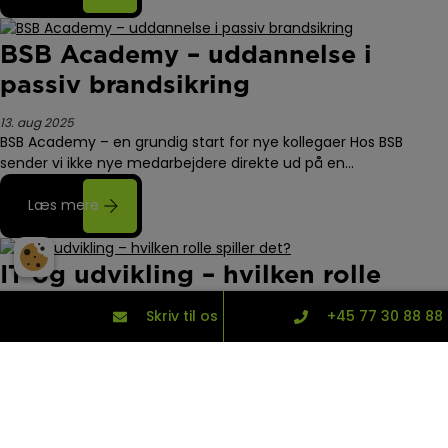
BSB Academy – uddannelse i
passiv brandsikring
13. aug 2025
BSB Academy – en grundig start for nye kollegaer Hos BSB
sender vi ikke nye medarbejdere direkte ud på en…
Læs mere
IT og udvikling – hvilken rolle
spiller det?
Skriv til os
+45 77 30 88 88
01. jul 2025
Mød Daniel – Systems Engineer hos BSB. Når dokumentation
bliver til data: IT, udvikling og drift i ét samlet…
Læs mere