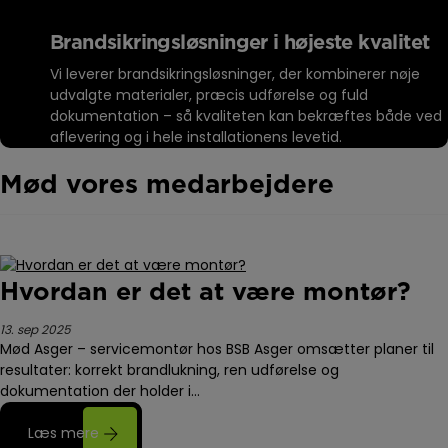
Brandsikringsløsninger i højeste kvalitet
Vi leverer brandsikringsløsninger, der kombinerer nøje
udvalgte materialer, præcis udførelse og fuld
dokumentation – så kvaliteten kan bekræftes både ved
aflevering og i hele installationens levetid.
Mød vores medarbejdere
Hvordan er det at være montør?
13. sep 2025
Mød Asger – servicemontør hos BSB Asger omsætter planer til
resultater: korrekt brandlukning, ren udførelse og
dokumentation der holder i…
Læs mere