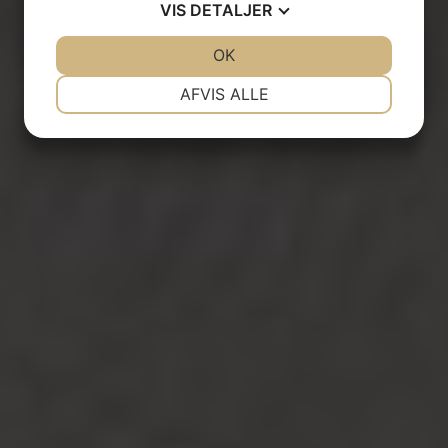
VIS
DETALJER
JA
NEJ
OK
JA
NEJ
NØDVENDIGE
PRÆFERENCER
AFVIS ALLE
JA
NEJ
JA
NEJ
MARKETING
STATISTIK