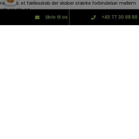
netværk, et fællesskab der skaber stærke forbindelser mellem
erhvervsliv og…
Skriv til os
+45 77 30 88 88
Læs mere
SMARTERE, SIMPLERE & SIKRERE
Vores ydelser
Vi tilbyder en bred vifte af brandsikringstjenester, der dækker
alle aspekter af passiv brandsikring.
Uanset størrelsen eller kompleksiteten af dit projekt, sikrer vi
optimal brandsikring fra start til slut. Ønsker du mere
information om, hvordan vi kan gøre dit projekt sikkert? Besøg
vores undersider for at få detaljeret indsigt i vores ydelser og
løsninger.